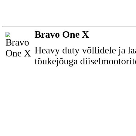
Bravo One X
Heavy duty võllidele ja l
tõukejõuga diiselmootorit