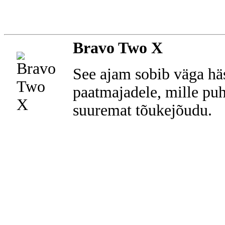
Bravo Two X
See ajam sobib väga häs
paatmajadele, mille puh
suuremat tõukejõudu.